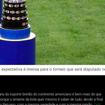
 expectativa é imensa para o torneio que será disputado 
gria do esporte bretão do continente americano é bem mais do que
o porque o amante da bola quer mesmo é saber de tudo, desde a final
a do Peruano, com a mesma seriedade e com a mesma paixão.
Leia