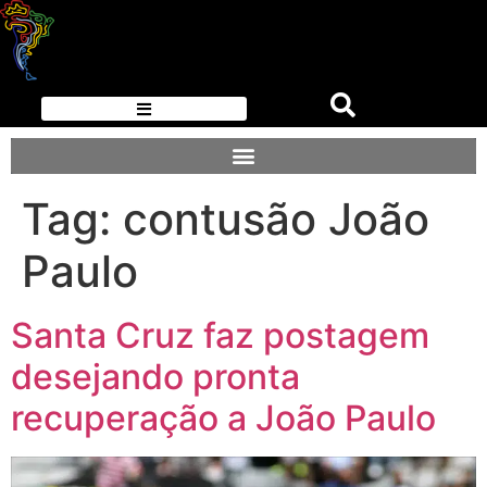
Tag:
contusão João
Paulo
Santa Cruz faz postagem
desejando pronta
recuperação a João Paulo