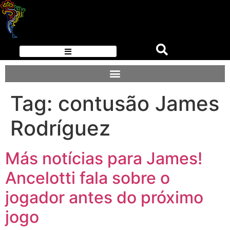
Tag:
contusão James
Rodríguez
Más notícias para James!
Ancelotti fala sobre o
jogador antes do próximo
jogo