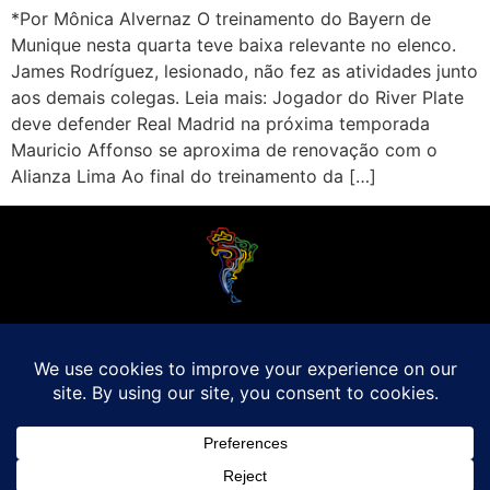
*Por Mônica Alvernaz O treinamento do Bayern de
Munique nesta quarta teve baixa relevante no elenco.
James Rodríguez, lesionado, não fez as atividades junto
aos demais colegas. Leia mais: Jogador do River Plate
deve defender Real Madrid na próxima temporada
Mauricio Affonso se aproxima de renovação com o
Alianza Lima Ao final do treinamento da […]
O Futebol Latino sabe que a alegria do esporte bretão do continente americano
é bem mais do que Brasil, Argentina e Uruguai. Isso porque o amante da bola
quer mesmo é saber de tudo, desde a final do Brasileirão até a 5a rodada do
Peruano, com a mesma seriedade e com a mesma paixão.
Leia Mais
Entre em contato conosco:
comercial@futebolatino.com.br