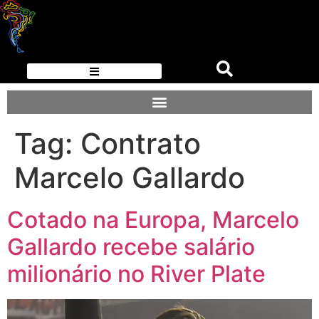
Tag:
Contrato
Marcelo Gallardo
Cotado na Europa, Marcelo
Gallardo recebe salário
milionário no River Plate