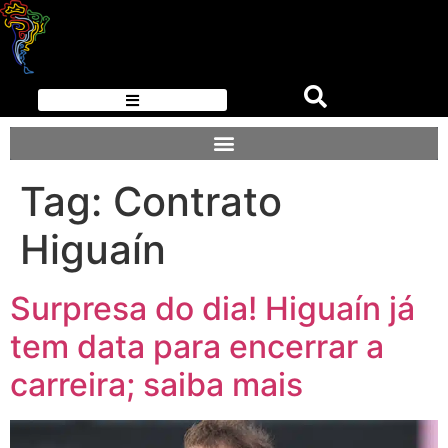
Tag:
Contrato
Higuaín
Surpresa do dia! Higuaín já
tem data para encerrar a
carreira; saiba mais