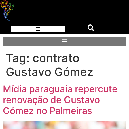
Tag:
contrato
Gustavo Gómez
Mídia paraguaia repercute
renovação de Gustavo
Gómez no Palmeiras