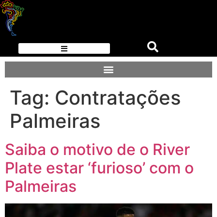
Tag:
Contratações
Palmeiras
Saiba o motivo de o River
Plate estar ‘furioso’ com o
Palmeiras