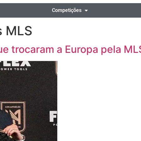
Competições
s MLS
que trocaram a Europa pela ML