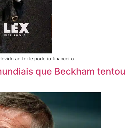
evido ao forte poderio financeiro
undiais que Beckham tentou c