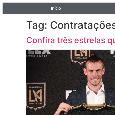
Início
Tag:
Contrataçõe
Confira três estrelas 