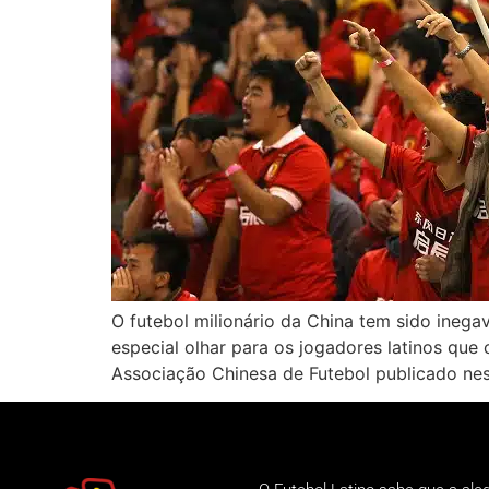
O futebol milionário da China tem sido ineg
especial olhar para os jogadores latinos q
Associação Chinesa de Futebol publicado ness