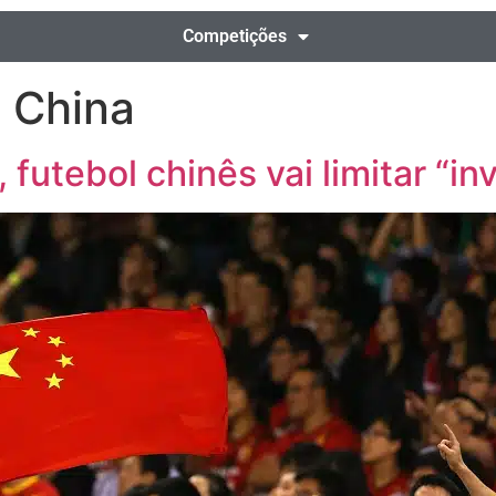
Competições
 China
 futebol chinês vai limitar “i