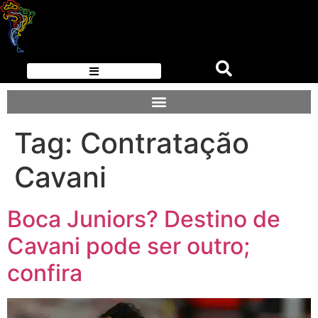
Tag:
Contratação
Cavani
Boca Juniors? Destino de
Cavani pode ser outro;
confira