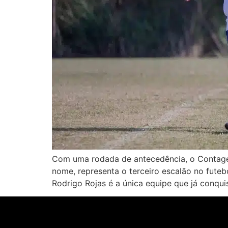
Com uma rodada de antecedência, o Contagem
nome, representa o terceiro escalão no fute
Rodrigo Rojas é a única equipe que já conqui