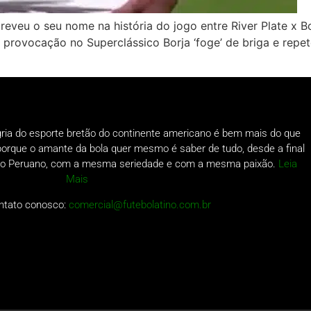
reveu o seu nome na história do jogo entre River Plate x B
 provocação no Superclássico Borja ‘foge’ de briga e repe
gria do esporte bretão do continente americano é bem mais do que
o porque o amante da bola quer mesmo é saber de tudo, desde a final
a do Peruano, com a mesma seriedade e com a mesma paixão.
Leia
Mais
ntato conosco:
comercial@futebolatino.com.br