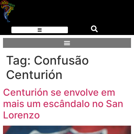
Tag:
Confusão
Centurión
Centurión se envolve em
mais um escândalo no San
Lorenzo