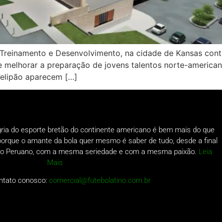
reinamento e Desenvolvimento, na cidade de Kansas conti
elhorar a preparação de jovens talentos norte-americano
Felipão aparecem […]
gria do esporte bretão do continente americano é bem mais do que
o porque o amante da bola quer mesmo é saber de tudo, desde a final
a do Peruano, com a mesma seriedade e com a mesma paixão.
Leia
Mais
ntato conosco:
comercial@futebolatino.com.br