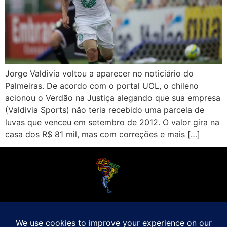
Jorge Valdivia voltou a aparecer no noticiário do
Palmeiras. De acordo com o portal UOL, o chileno
acionou o Verdão na Justiça alegando que sua empresa
(Valdivia Sports) não teria recebido uma parcela de
luvas que venceu em setembro de 2012. O valor gira na
casa dos R$ 81 mil, mas com correções e mais […]
O Futebol Latino sabe que a alegria do esporte bretão do continente americano
é bem mais do que Brasil, Argentina e Uruguai. Isso porque o amante da bola
quer mesmo é saber de tudo, desde a final do Brasileirão até a 5a rodada do