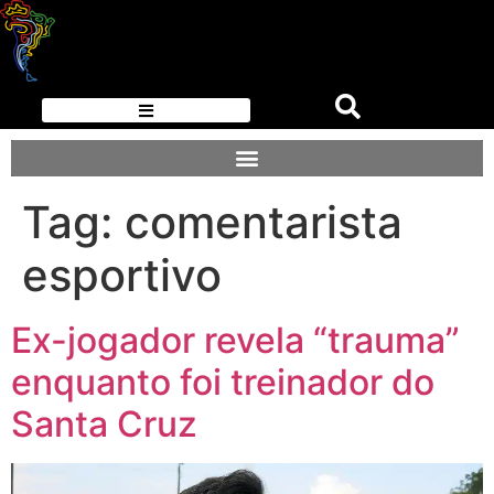
Tag:
comentarista
esportivo
Ex-jogador revela “trauma”
enquanto foi treinador do
Santa Cruz