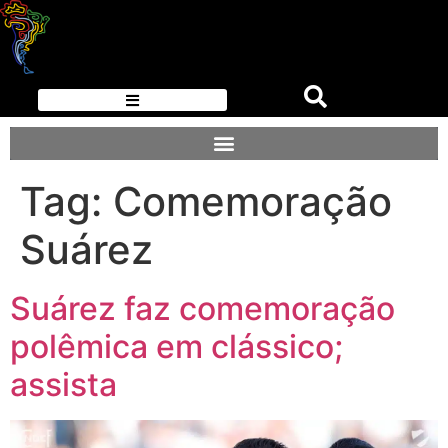
Tag:
Comemoração
Suárez
Suárez faz comemoração
polêmica em clássico;
assista