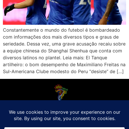
Constantemente o mundo do futebol é bombardeado
com informações dos mais diversos tipos e graus de
seriedade. Dessa vez, uma grave acusação recaiu sobre
a equipe chinesa do Shanghai Shenhua que conta com
diversos latinos no plantel. Leia mais: El Tanque
artilheiro: o bom desempenho de Maximiliano Freitas na
Sul-Americana Clube modesto do Peru “desiste” de […]
O Futebol Latino sabe que a alegria do esporte bretão do continente americano
é bem mais do que Brasil, Argentina e Uruguai. Isso porque o amante da bola
quer mesmo é saber de tudo, desde a final do Brasileirão até a 5a rodada do
Peruano, com a mesma seriedade e com a mesma paixão.
Leia Mais