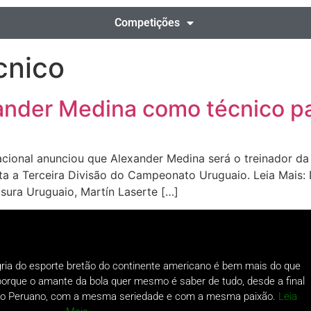
Competições
cnico
ander Medina como técnico p
cional anunciou que Alexander Medina será o treinador d
ta a Terceira Divisão do Campeonato Uruguaio. Leia Mais:
sura Uruguaio, Martín Laserte […]
gria do esporte bretão do continente americano é bem mais do que
o porque o amante da bola quer mesmo é saber de tudo, desde a final
a do Peruano, com a mesma seriedade e com a mesma paixão.
Leia