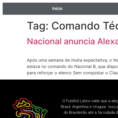
Início
Tag:
Comando Té
Nacional anuncia Alex
Após uma semana de muita expectativa, o Na
estava no comando do Nacional B, que dispu
para reforçar o elenco Sem conquistar o Clau
O Futebol Latino sabe que a ale
Brasil, Argentina e Uruguai. Iss
do Brasileirão até a 5a rodad