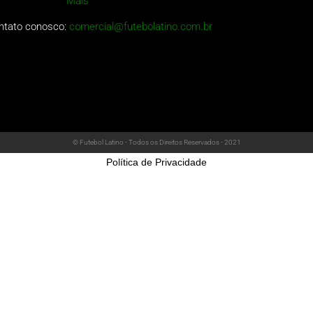
Mais
ntato conosco:
comercial@futebolatino.com.br
© Futebol Latino - Todos os Direitos Reservados - 2021
Política de Privacidade