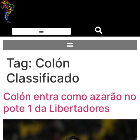
Tag:
Colón
Classificado
Colón entra como azarão no
pote 1 da Libertadores