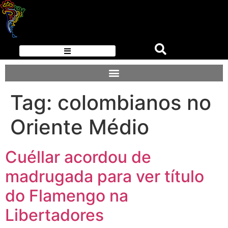
Tag:
colombianos no
Oriente Médio
Cuéllar acordou de
madrugada para ver título
do Flamengo na
Libertadores