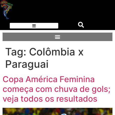
Tag:
Colômbia x
Paraguai
Copa América Feminina
começa com chuva de gols;
veja todos os resultados