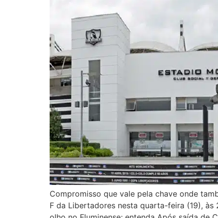
Compromisso que vale pela chave onde tamb
F da Libertadores nesta quarta-feira (19), às
olho no Fluminense; entenda Após saída de Cen