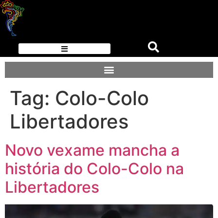
Tag:
Colo-Colo
Libertadores
Novo vexame mancha a
história do Colo-Colo na
Libertadores