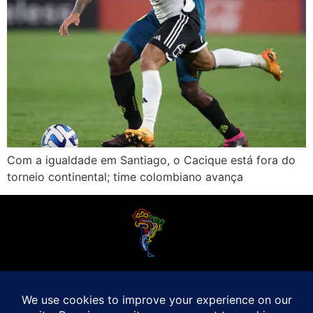
Com a igualdade em Santiago, o Cacique está fora do
torneio continental; time colombiano avança
O Futebol Latino sabe que a alegria do esporte bretão do continente americano
é bem mais do que Brasil, Argentina e Uruguai. Isso porque o amante da bola
quer mesmo é saber de tudo, desde a final do Brasileirão até a 5a rodada do