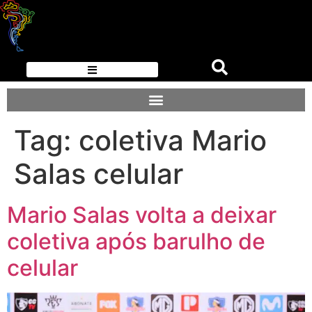
Tag:
coletiva Mario
Salas celular
Mario Salas volta a deixar
coletiva após barulho de
celular