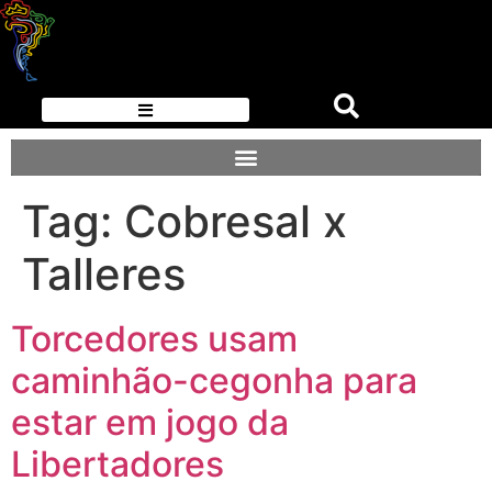
Tag:
Cobresal x
Talleres
Torcedores usam
caminhão-cegonha para
estar em jogo da
Libertadores