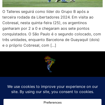
O Talleres seguirá como líder do Grupo B após a
terceira rodada da Libertadores 2024. Em visita ao
Cobresal, nesta quinta-feira (25), os argentinos
ganharam por 2 a 0 e chegaram aos sete pontos
conquistados. O São Paulo é o segundo colocado, com
três unidades, enquanto Barcelona de Guayaquil (dois)
e o próprio Cobresal, com […]
O Futebol Latino sabe que a alegria do esporte bretão do continente americano
é bem mais do que Brasil, Argentina e Uruguai. Isso porque o amante da bola
quer mesmo é saber de tudo, desde a final do Brasileirão até a 5a rodada do
Peruano, com a mesma seriedade e com a mesma paixão.
Leia Mais
Entre em contato conosco:
comercial@futebolatino.com.br