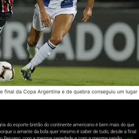
e final da Copa Argentina e de quebra conseguiu um lugar
gria do esporte bretão do continente americano é bem mais do que
o porque o amante da bola quer mesmo é saber de tudo, desde a final
a do Peruano, com a mesma seriedade e com a mesma paixão.
Leia