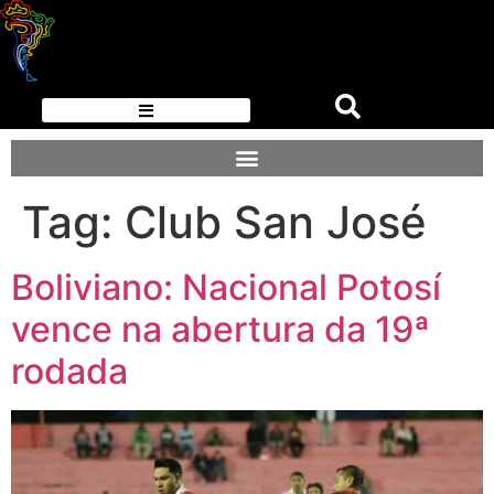
Tag:
Club San José
Boliviano: Nacional Potosí
vence na abertura da 19ª
rodada