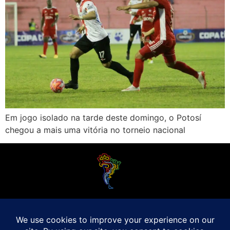
Em jogo isolado na tarde deste domingo, o Potosí
chegou a mais uma vitória no torneio nacional
O Futebol Latino sabe que a alegria do esporte bretão do continente americano
é bem mais do que Brasil, Argentina e Uruguai. Isso porque o amante da bola
quer mesmo é saber de tudo, desde a final do Brasileirão até a 5a rodada do