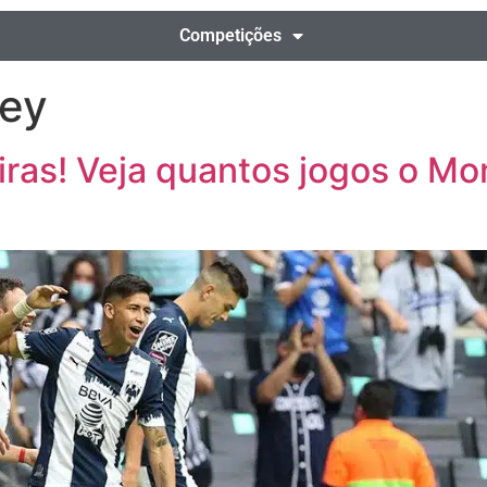
Competições
rey
eiras! Veja quantos jogos o Mo