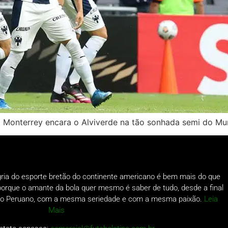
 o Monterrey encara o Alviverde na tão sonhada semi do Mu
gria do esporte bretão do continente americano é bem mais do que
o porque o amante da bola quer mesmo é saber de tudo, desde a final
a do Peruano, com a mesma seriedade e com a mesma paixão.
Leia
Mais