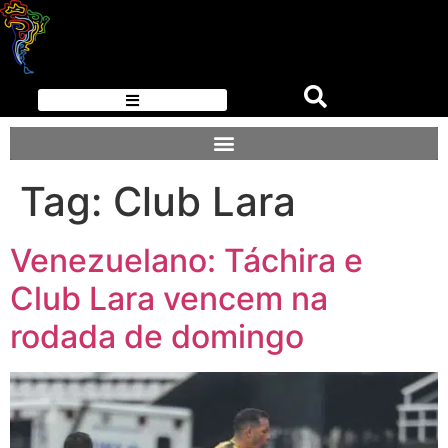
Tag:
Club Lara
Venezuelano: Táchira e
Club Lara vencem na
rodada de domingo