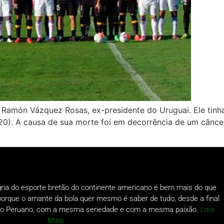
Ramón Vázquez Rosas, ex-presidente do Uruguai. Ele tinh
0). A causa de sua morte foi em decorrência de um cânc
gria do esporte bretão do continente americano é bem mais do que
o porque o amante da bola quer mesmo é saber de tudo, desde a final
a do Peruano, com a mesma seriedade e com a mesma paixão.
Leia
Mais