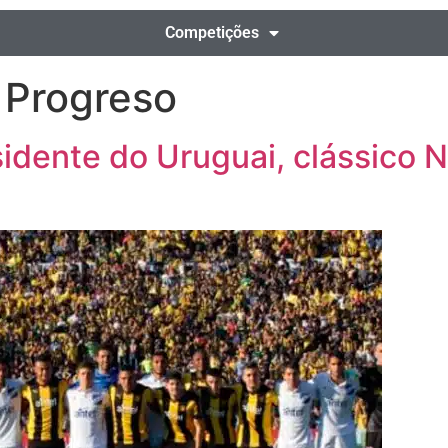
Competições
o Progreso
dente do Uruguai, clássico N