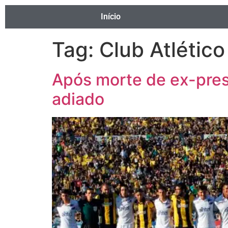
Início
Tag:
Club Atlétic
Após morte de ex-presi
adiado