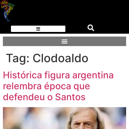
Tag:
Clodoaldo
Histórica figura argentina
relembra época que
defendeu o Santos