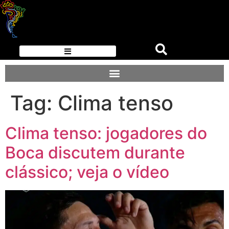
Tag:
Clima tenso
Clima tenso: jogadores do
Boca discutem durante
clássico; veja o vídeo