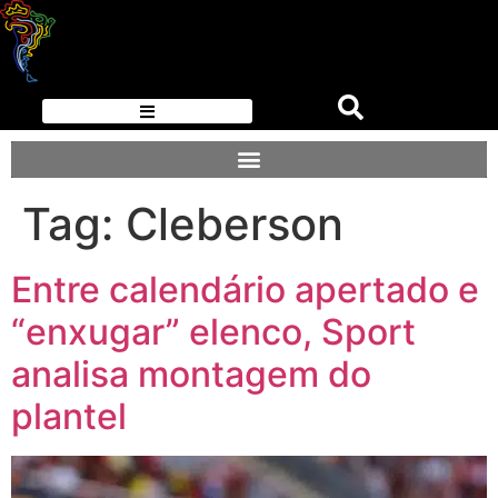
Tag:
Cleberson
Entre calendário apertado e
“enxugar” elenco, Sport
analisa montagem do
plantel