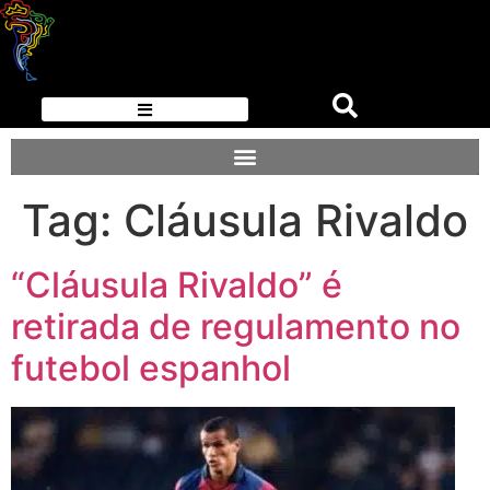
Tag:
Cláusula Rivaldo
“Cláusula Rivaldo” é
retirada de regulamento no
futebol espanhol