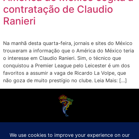
contratação de Claudio
Ranieri
Na manhã desta quarta-feira, jornais e sites do México
trouxeram a informação que o América do México teria
o interesse em Claudio Ranieri. Sim, o técnico que
conquistou a Premier League pelo Leicester é um dos
favoritos a assumir a vaga de Ricardo La Volpe, que
não goza de muito prestígio no clube. Leia Mais: […]
O Futebol Latino sabe que a alegria do esporte bretão do continente americano
é bem mais do que Brasil, Argentina e Uruguai. Isso porque o amante da bola
quer mesmo é saber de tudo, desde a final do Brasileirão até a 5a rodada do