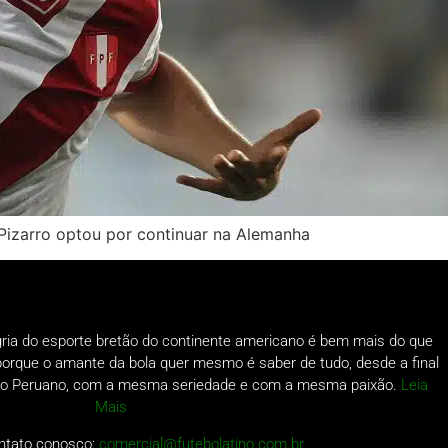
 Pizarro optou por continuar na Alemanha
gria do esporte bretão do continente americano é bem mais do que
o porque o amante da bola quer mesmo é saber de tudo, desde a final
a do Peruano, com a mesma seriedade e com a mesma paixão.
Leia
Mais
ntato conosco:
comercial@futebolatino.com.br