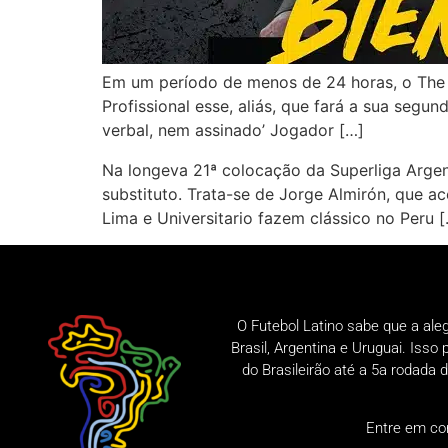
Em um período de menos de 24 horas, o The 
Profissional esse, aliás, que fará a sua seg
verbal, nem assinado’ Jogador […]
Na longeva 21ª colocação da Superliga Argen
substituto. Trata-se de Jorge Almirón, que ac
Lima e Universitario fazem clássico no Peru 
O Futebol Latino sabe que a ale
Brasil, Argentina e Uruguai. Iss
do Brasileirão até a 5a rodad
Entre em co