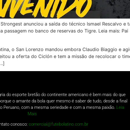
Strongest anunciou a saída do técnico Ismael Rescalvo 
unda passagem no banco de reservas do Tigre. Leia mais: P
tina, o San Lorenzo mandou embora Claudio Biaggio e agiu
eitou a oferta do Ciclón e tem a missão de recolocar o time
[…]
gria do esporte bretão do continente americano é bem mais do que
o porque o amante da bola quer mesmo é saber de tudo, desde a final
a do Peruano, com a mesma seriedade e com a mesma paixão.
Leia
Mais
ntato conosco:
comercial@futebolatino.com.br