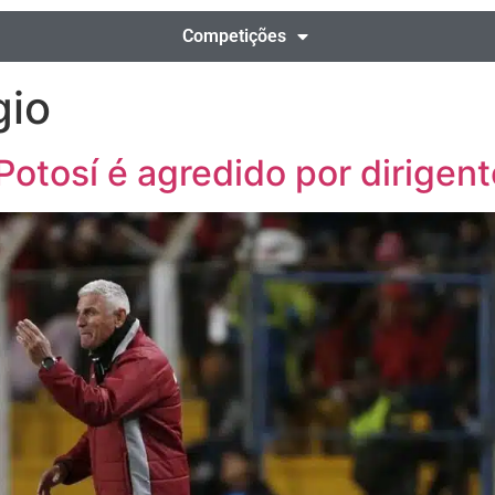
Competições
gio
Potosí é agredido por dirigent