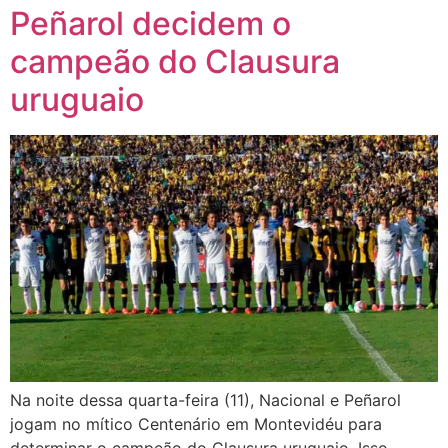
Peñarol decidem o
campeão do Clausura
uruguaio
Na noite dessa quarta-feira (11), Nacional e Peñarol
jogam no mítico Centenário em Montevidéu para