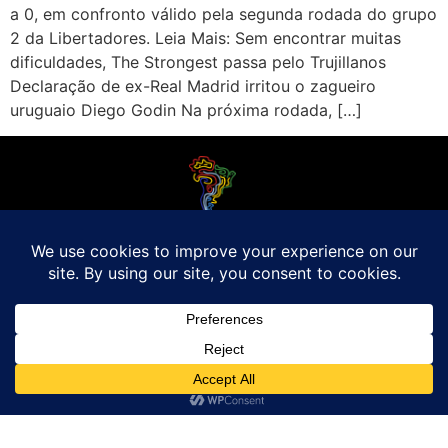
a 0, em confronto válido pela segunda rodada do grupo
2 da Libertadores. Leia Mais: Sem encontrar muitas
dificuldades, The Strongest passa pelo Trujillanos
Declaração de ex-Real Madrid irritou o zagueiro
uruguaio Diego Godin Na próxima rodada, […]
O Futebol Latino sabe que a alegria do esporte bretão do continente americano
é bem mais do que Brasil, Argentina e Uruguai. Isso porque o amante da bola
quer mesmo é saber de tudo, desde a final do Brasileirão até a 5a rodada do
Peruano, com a mesma seriedade e com a mesma paixão.
Leia Mais
Entre em contato conosco:
comercial@futebolatino.com.br
© Futebol Latino - Todos os Direitos Reservados - 2021
Política de Privacidade