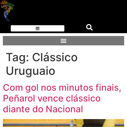
Tag:
Clássico
Uruguaio
Com gol nos minutos finais,
Peñarol vence clássico
diante do Nacional