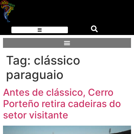
Tag:
clássico
paraguaio
Antes de clássico, Cerro
Porteño retira cadeiras do
setor visitante