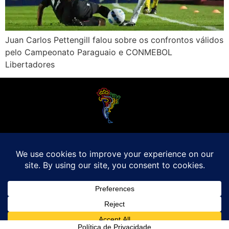
Juan Carlos Pettengill falou sobre os confrontos válidos
pelo Campeonato Paraguaio e CONMEBOL
Libertadores
O Futebol Latino sabe que a alegria do esporte bretão do continente americano
é bem mais do que Brasil, Argentina e Uruguai. Isso porque o amante da bola
quer mesmo é saber de tudo, desde a final do Brasileirão até a 5a rodada do
Peruano, com a mesma seriedade e com a mesma paixão.
Leia Mais
Entre em contato conosco:
comercial@futebolatino.com.br
© Futebol Latino - Todos os Direitos Reservados - 2021
Política de Privacidade