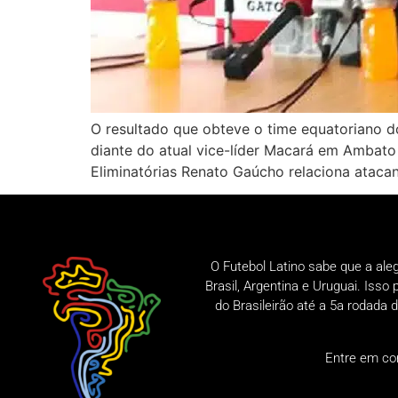
O resultado que obteve o time equatoriano do
diante do atual vice-líder Macará em Ambato 
Eliminatórias Renato Gaúcho relaciona ataca
O Futebol Latino sabe que a ale
Brasil, Argentina e Uruguai. Iss
do Brasileirão até a 5a rodad
Entre em co