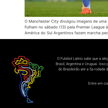
O Manchester City divulgou imagens de uma d
Fulham no sábado (13) pela Premier League às
América do Sul Argentinos fazem marcha pedi
O Futebol Latino sabe que a ale
Brasil, Argentina e Uruguai. Iss
do Brasileirão até a 5a rodad
Entre em co