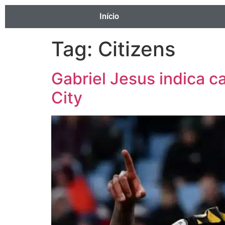
Início
Tag:
Citizens
Gabriel Jesus indica 
City