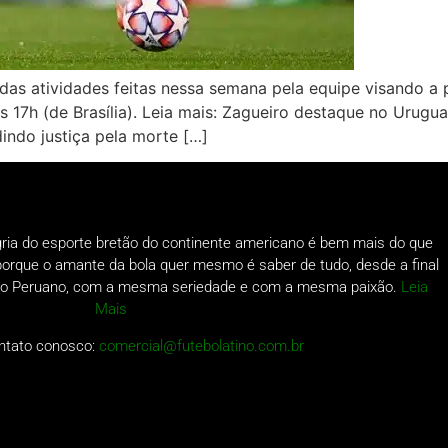
as atividades feitas nessa semana pela equipe visando a 
 17h (de Brasília). Leia mais: Zagueiro destaque no Urugua
ndo justiça pela morte […]
gria do esporte bretão do continente americano é bem mais do que
o porque o amante da bola quer mesmo é saber de tudo, desde a final
a do Peruano, com a mesma seriedade e com a mesma paixão.
Leia
Mais
ntato conosco:
comercial@futebolatino.com.br