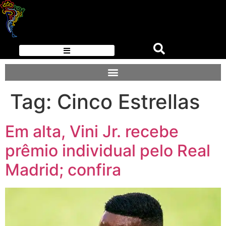
Tag:
Cinco Estrellas
Em alta, Vini Jr. recebe
prêmio individual pelo Real
Madrid; confira