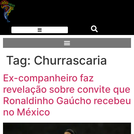
Tag:
Churrascaria
Ex-companheiro faz
revelação sobre convite que
Ronaldinho Gaúcho recebeu
no México