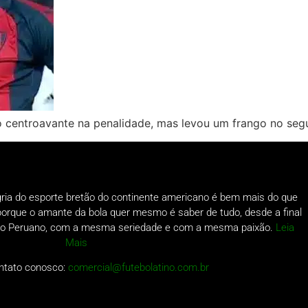
do centroavante na penalidade, mas levou um frango no segu
gria do esporte bretão do continente americano é bem mais do que
o porque o amante da bola quer mesmo é saber de tudo, desde a final
a do Peruano, com a mesma seriedade e com a mesma paixão.
Leia
Mais
ntato conosco:
comercial@futebolatino.com.br