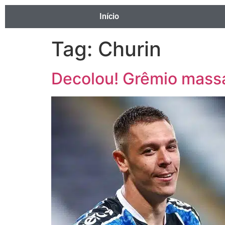
Início
Tag:
Churin
Decolou! Grêmio massa