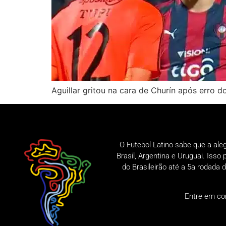
Aguillar gritou na cara de Churín após erro 
O Futebol Latino sabe que a ale
Brasil, Argentina e Uruguai. Iss
do Brasileirão até a 5a rodad
Entre em co