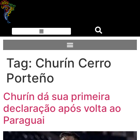
Tag:
Churín Cerro
Porteño
Churín dá sua primeira
declaração após volta ao
Paraguai