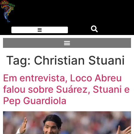
Tag:
Christian Stuani
Em entrevista, Loco Abreu
falou sobre Suárez, Stuani e
Pep Guardiola