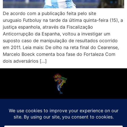
De acordo com a publicação feita pelo site
uruguaio Futboluy na tarde da última quinta-feira (15), a
justiça espanhola, através da Fiscalização
Anticorrupção da Espanha, voltou a investigar um
suposto caso de manipulação de resultados ocorrido
em 2011. Leia mais: De olho na reta final do Cearense,
Marcelo Boeck comenta boa fase do Fortaleza Com
dois adversários […]
O Futebol Latino sabe que a alegria do esporte bretão do continente americano
é bem mais do que Brasil, Argentina e Uruguai. Isso porque o amante da bola
quer mesmo é saber de tudo, desde a final do Brasileirão até a 5a rodada do
Peruano, com a mesma seriedade e com a mesma paixão.
Leia Mais
Entre em contato conosco:
comercial@futebolatino.com.br