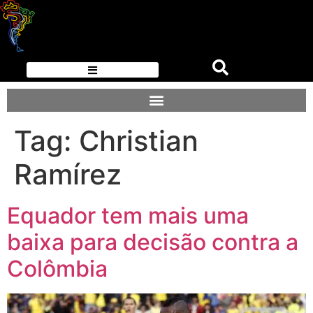
Tag:
Christian
Ramírez
Equador tem mais uma
baixa para decisão contra a
Colômbia