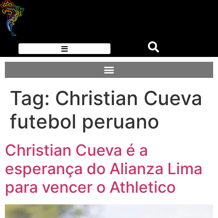
Tag:
Christian Cueva
futebol peruano
Christian Cueva é a
esperança do Alianza Lima
para vencer o Athletico