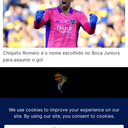
Chiquito Romero é o nome escolhido no Boca Juniors
para assumir o gol
O Futebol Latino sabe que a alegria do esporte bretão do continente americano
é bem mais do que Brasil, Argentina e Uruguai. Isso porque o amante da bola
quer mesmo é saber de tudo, desde a final do Brasileirão até a 5a rodada do
Peruano, com a mesma seriedade e com a mesma paixão.
Leia Mais
Entre em contato conosco:
comercial@futebolatino.com.br